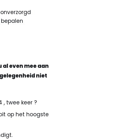
g onverzorgd
 bepalen
u al even mee aan
gelegenheid niet
 , twee keer ?
oit op het hoogste
digt.