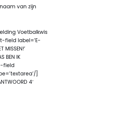
 naam van zijn
elding Voetbalkwis
-field label=’E-
ET MISSEN!’
AS BEN IK
-field
pe=’textarea’/]
=’ANTWOORD 4′