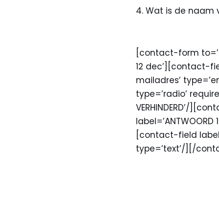
Wat is de naam v
[contact-form to=’
12 dec’][contact-fi
mailadres’ type=’ema
type=’radio’ require
VERHINDERD’/][conta
label=’ANTWOORD 1′
[contact-field lab
type=’text’/][/con