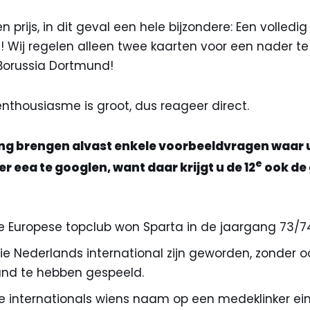
en prijs, in dit geval een hele bijzondere: Een volledi
Wij regelen alleen twee kaarten voor een nader te
 Borussia Dortmund!
enthousiasme is groot, dus reageer direct.
ng brengen alvast enkele voorbeeldvragen waar 
e
r eea te googlen, want daar krijgt u de 12
ook de 
e Europese topclub won Sparta in de jaargang 73/74
ie Nederlands international zijn geworden, zonder o
and te hebben gespeeld.
e internationals wiens naam op een medeklinker ein