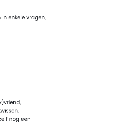
n in enkele vragen,
)vriend,
kwissen.
zelf nog een