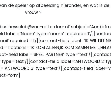
an de speler op afbeelding hieronder, en wat is de
vrouw ?
businessclub@voc-rotterdam.nl’ subject=’Aan/afm
eld label=’Naam’ type=’name’ required=’1’/][contact
il’ required=’1’/][contact-field label=’IK WIL DIT NI
d=’1′ options=’IK KOM ALLEEN,IK KOM SAMEN MET..,HELA
ct-field label=’SPEEL PARTNER’ type=’text’/][contact
 type=’text’/][contact-field label=’ANTWOORD 2′ ty
el=’ANTWOORD 3′ type=’text’/][contact-field label
tact-form]