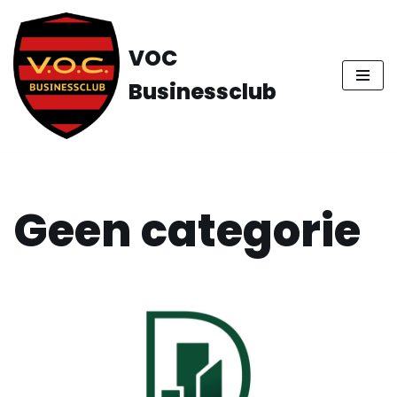
Ga
VOC
naar
Businessclub
de
inhoud
Geen categorie