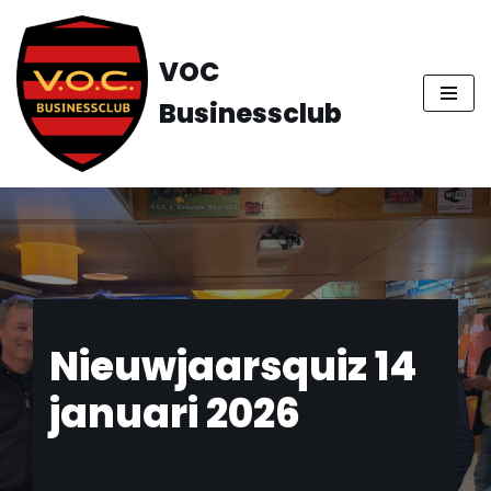
Ga
VOC
naar
Businessclub
de
inhoud
Nieuwjaarsquiz 14
januari 2026