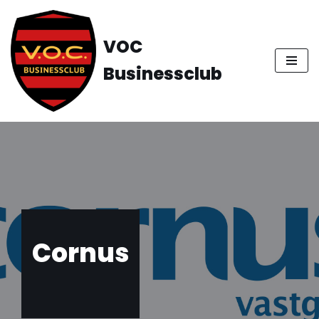
Ga
VOC
naar
Businessclub
de
inhoud
Cornus