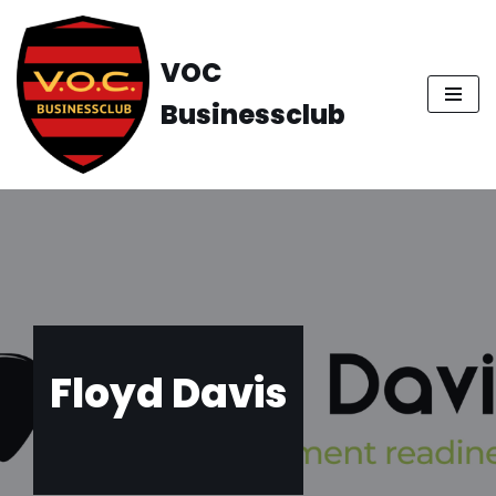
Ga
VOC
naar
Businessclub
de
inhoud
Floyd Davis