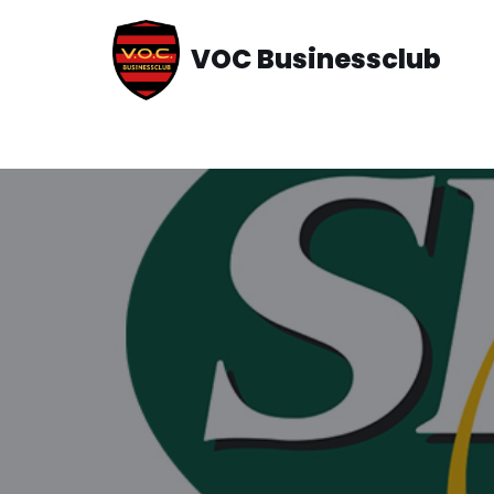
VOC Businessclub
Ga
naar
de
inhoud