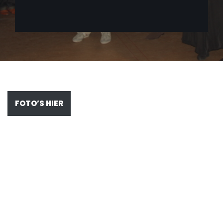
FOTO’S HIER