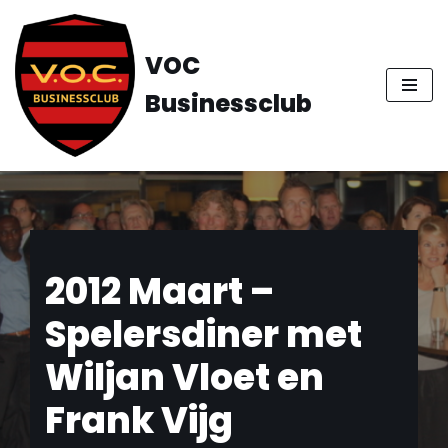
Ga
VOC
naar
Businessclub
de
inhoud
2012 Maart –
Spelersdiner met
Wiljan Vloet en
Frank Vijg