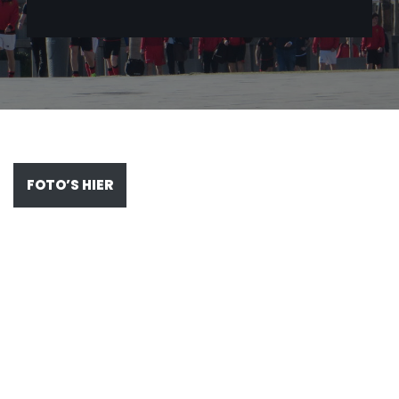
FOTO’S HIER