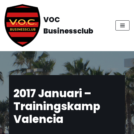
Ga
VOC
naar
Businessclub
de
inhoud
2017 Januari –
Trainingskamp
Valencia