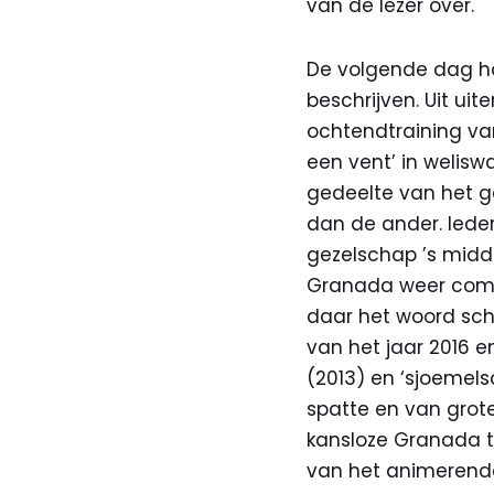
van de lezer over.
De volgende dag had
beschrijven. Uit ui
ochtendtraining va
een vent’ in welis
gedeelte van het ge
dan de ander. Ieder
gezelschap ’s midd
Granada weer comp
daar het woord sch
van het jaar 2016 e
(2013) en ‘sjoemels
spatte en van grote
kansloze Granada te
van het animerend