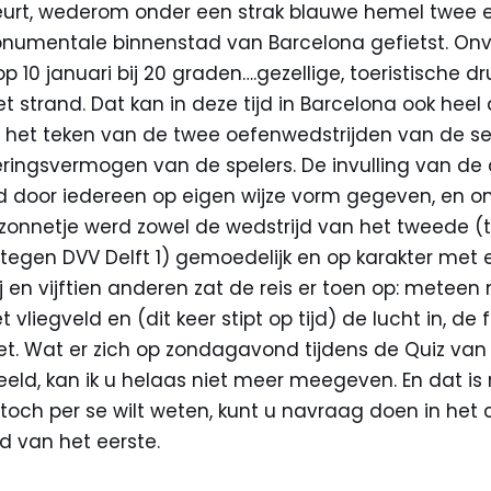
urt, wederom onder een strak blauwe hemel twee e
numentale binnenstad van Barcelona gefietst. Onv
 10 januari bij 20 graden….gezellige, toeristische dr
 strand. Dat kan in deze tijd in Barcelona ook heel 
n het teken van de twee oefenwedstrijden van de se
eringsvermogen van de spelers. De invulling van d
d door iedereen op eigen wijze vorm gegeven, en o
zonnetje werd zowel de wedstrijd van het tweede (t
(tegen DVV Delft 1) gemoedelijk en op karakter met e
j en vijftien anderen zat de reis er toen op: meteen
 vliegveld en (dit keer stipt op tijd) de lucht in, de 
. Wat er zich op zondagavond tijdens de Quiz van G
eeld, kan ik u helaas niet meer meegeven. En dat i
t toch per se wilt weten, kunt u navraag doen in het
jd van het eerste.