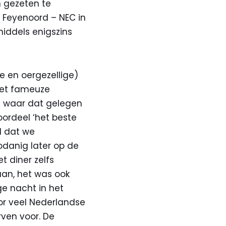
n gezeten te
 Feyenoord – NEC in
middels enigszins
 en oergezellige)
het fameuze
en waar dat gelegen
ordeel ‘het beste
l dat we
odanig later op de
 diner zelfs
an, het was ook
e nacht in het
r veel Nederlandse
orven voor. De