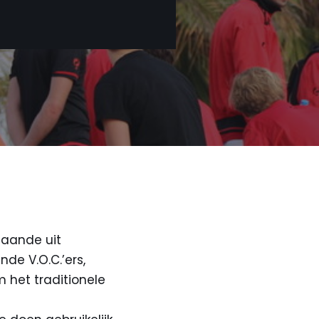
taande uit
de V.O.C.’ers,
 het traditionele