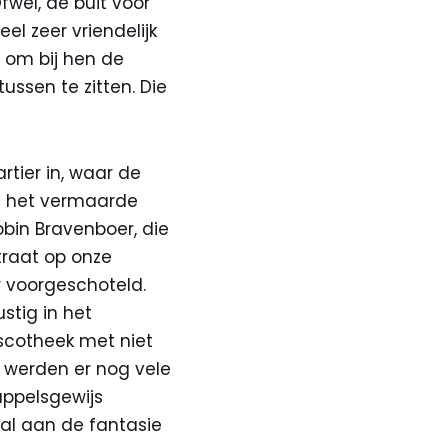
Ofwel, de buit voor
l zeer vriendelijk
s om bij hen de
ussen te zitten. Die
tier in, waar de
In het vermaarde
bin Bravenboer, die
traat op onze
 voorgeschoteld.
stig in het
scotheek met niet
n werden er nog vele
uppelsgewijs
al aan de fantasie