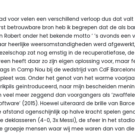
 voor velen een verschillend verloop dus dat valt m
terst betrouwbare bron heb ik begrepen dat de als 
n Robert onder het bekende motto ‘ ’s avonds een v
waar heerlijke weersomstandigheden werd afgewerkt
zelschap zat nog ernstig in de recuperatiefase, de
een heeft daar zo zijn eigen oplossing voor, maar fe
ags in Camp Nou bij de wedstrijd van CdF Barcelon
leet was. Onder het genot van het warme voorjaa
rikpils geïntroduceerd, naar mijn bescheiden menin
n veel meer zeggend dan voorgangers als ‘zwaffelen’
oftware’ (2015). Hoewel uiteraard de brille van Barc
 afstand ogenschijnlijk op halve kracht spelen gen
 deklasseren (4-0, 3x Messi), de sfeer in het stad
e groepje mensen waar wij mee waren dan van die