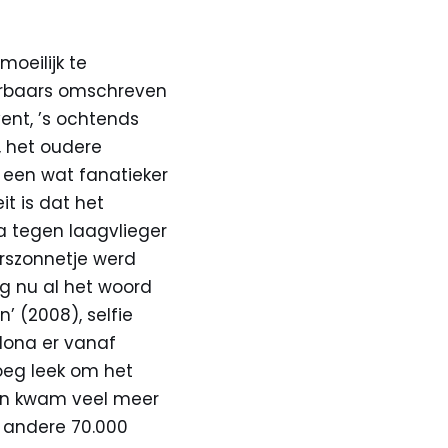
oeilijk te
barbaars omschreven
ent, ’s ochtends
, het oudere
 een wat fanatieker
it is dat het
a tegen laagvlieger
rszonnetje werd
g nu al het woord
 (2008), selfie
elona er vanaf
oeg leek om het
ion kwam veel meer
 andere 70.000