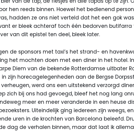
 bier van de tap, de flesjes en alle tapas op te zijn. 
or hen reeds binnen. Hoewel het bedienend personee
e was, hadden ze ons niet verteld dat het een gok wa
want er bleek achteraf toch één bedorven butifarra t
ver van dit epistel ten deel, bleek later.
en de sponsors met taxi’s het strand- en havenkwar
ding het mochten doen met een diner in het hotel. 
arpe Diem van de bekende Rotterdamse uitbater Ro
g in zijn horecagelegenheden aan de Bergse Dorpss
erheugen, werd ons een uitstekend verzorgd diner
p zich bij ons had gevoegd, bleef het nog lang onru
andeweg meer en meer veranderde in een heuse di
ezoeksters. Uiteindelijk ging iedereen zijn weegs, e
ende uren in de krochten van Barcelona beleefd. Dr
 dag de verhalen binnen, maar dat laat ik allema