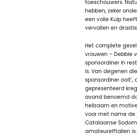
toeschouwers. Natuu
hebben, zeker onde
een volle Kuip heef
vervallen en drasti
Het complete gezel
vrouwen – Debbie v
sponsordiner in re
is. Van degenen di
sponsordiner ooit’
gepresenteerd krege
avond benoemd door 
heilzaam en motive
voor met name de j
Catalaanse Sodom 
amateurelftallen is.