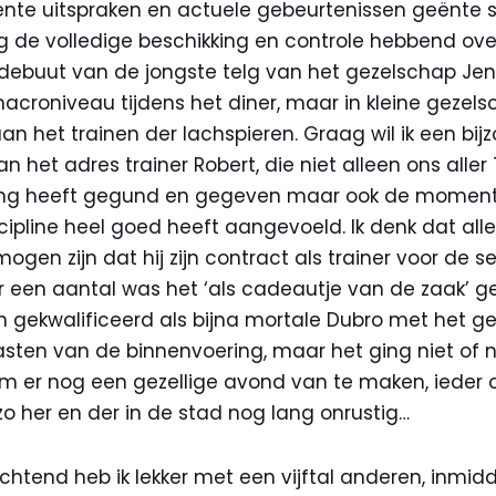
cente uitspraken en actuele gebeurtenissen geënte 
de volledige beschikking en controle hebbend over 
 debuut van de jongste telg van het gezelschap Jen
croniveau tijdens het diner, maar in kleine gezels
an het trainen der lachspieren. Graag wil ik een bijz
n het adres trainer Robert, die niet alleen ons alle
ring heeft gegund en gegeven maar ook de momen
ipline heel goed heeft aangevoeld. Ik denk dat all
j mogen zijn dat hij zijn contract als trainer voor de 
or een aantal was het ‘als cadeautje van de zaak’ 
en gekwalificeerd als bijna mortale Dubro met het g
sten van de binnenvoering, maar het ging niet of n
m er nog een gezellige avond van te maken, ieder o
 her en der in de stad nog lang onrustig…
htend heb ik lekker met een vijftal anderen, inmid