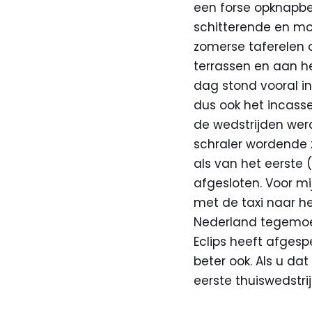
een forse opknapbe
schitterende en mo
zomerse taferelen op
terrassen en aan het
dag stond vooral i
dus ook het incass
de wedstrijden wer
schraler wordende 
als van het eerste 
afgesloten. Voor mi
met de taxi naar het
Nederland tegemoet
Eclips heeft afgesp
beter ook. Als u da
eerste thuiswedstri