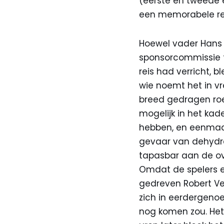
(eerste en tweede el
een memorabele re
Hoewel vader Hans a
sponsorcommissie f
reis had verricht, 
wie noemt het in v
breed gedragen roep
mogelijk in het kad
hebben, en eenmaa
gevaar van dehydrat
tapasbar aan de ove
Omdat de spelers 
gedreven Robert V
zich in eerdergeno
nog komen zou. Het