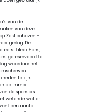
te doen gebruikelijk
ga’s van de
k maken van deze
 op Zestienhoven –
eer gering. De
ereerst bleek Hans,
 ons gereserveerd te
ing waardoor het
h omschreven
heden te zijn.
van de immer
van de sponsors
iet wetende wat er
 want een aantal