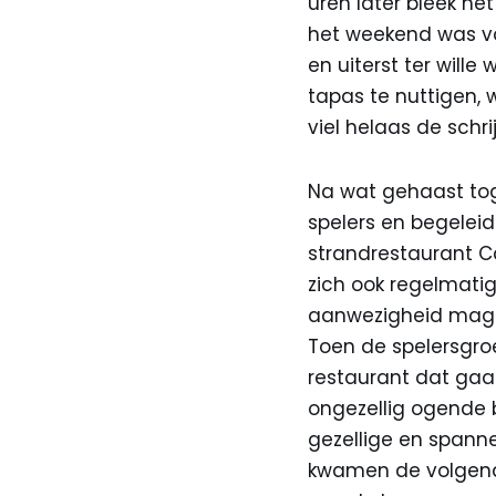
uren later bleek het
het weekend was vo
en uiterst ter will
tapas te nuttigen, 
viel helaas de schrij
Na wat gehaast tog
spelers en begelei
strandrestaurant C
zich ook regelmati
aanwezigheid mag v
Toen de spelersgroe
restaurant dat ga
ongezellig ogende b
gezellige en spann
kwamen de volgende