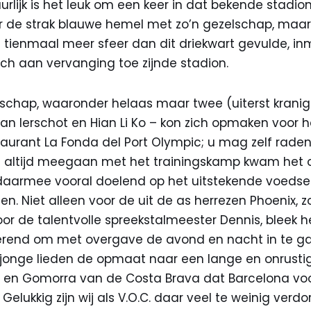
rlijk is het leuk om een keer in dat bekende stadio
r de strak blauwe hemel met zo’n gezelschap, maar
t tienmaal meer sfeer dan dit driekwart gevulde, in
sch aan vervanging toe zijnde stadion.
schap, waaronder helaas maar twee (uiterst kranige
an Ierschot en Hian Li Ko – kon zich opmaken voor 
staurant La Fonda del Port Olympic; u mag zelf rad
e altijd meegaan met het trainingskamp kwam het o
, daarmee vooral doelend op het uitstekende voedse
n. Niet alleen voor de uit de as herrezen Phoenix, z
de talentvolle spreekstalmeester Dennis, bleek het
rend om met overgave de avond en nacht in te ga
onge lieden de opmaat naar een lange en onrustig
en Gomorra van de Costa Brava dat Barcelona voo
 Gelukkig zijn wij als V.O.C. daar veel te weinig verd