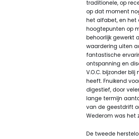
traditionele, op re
op dat moment nog 
het alfabet, en het
hoogtepunten op ma
behoorlijk gewerkt a
waardering uiten aa
fantastische erva
ontspanning en disc
V.O.C. bijzonder bli
heeft. Fnuikend vo
digestief, door vel
lange termijn aanta
van de geestdrift o
Wederom was het zo
De tweede hersteloc