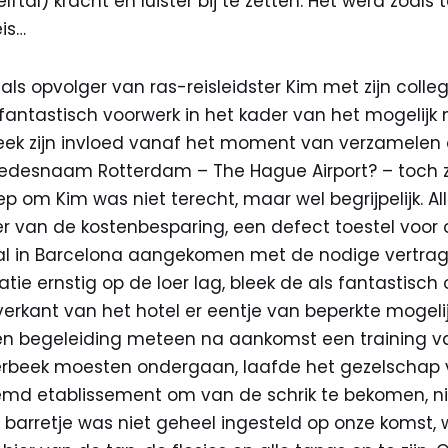
ftal) kracht en luister bij te zetten. Het werd zoals 
is…
ls opvolger van ras-reisleidster Kim met zijn colle
antastisch voorwerk in het kader van het mogelij
bleek zijn invloed vanaf het moment van verzamelen
redesnaam Rotterdam – The Hague Airport? – toch z
 om Kim was niet terecht, maar wel begrijpelijk. All
er van de kostenbesparing, een defect toestel voor
l in Barcelona aangekomen met de nodige vertrag
ie ernstig op de loer lag, bleek de als fantastisc
rkant van het hotel er eentje van beperkte mogelijk
en begeleiding meteen na aankomst een training 
erbeek moesten ondergaan, laafde het gezelschap 
emd etablissement om van de schrik te bekomen, n
 barretje was niet geheel ingesteld op onze komst,