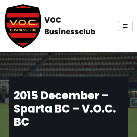
Ga
VOC
naar
Businessclub
de
inhoud
2015 December –
Sparta BC – V.O.C.
BC