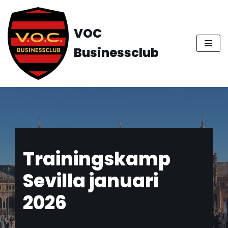
Ga
VOC
naar
Businessclub
de
inhoud
Trainingskamp
Sevilla januari
2026