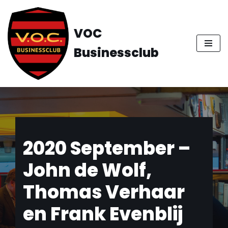
Ga
VOC
naar
Businessclub
de
inhoud
2020 September –
John de Wolf,
Thomas Verhaar
en Frank Evenblij