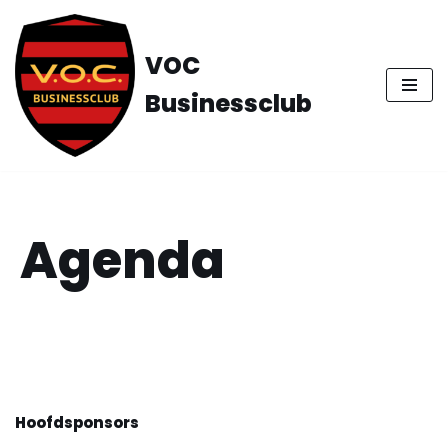
Ga
VOC
naar
Businessclub
de
inhoud
Agenda
Hoofdsponsors