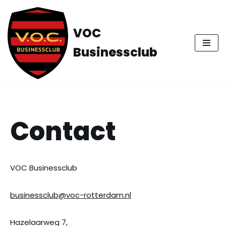
Ga
VOC
naar
Businessclub
de
inhoud
Contact
VOC Businessclub
businessclub@voc-rotterdam.nl
Hazelaarweg 7,