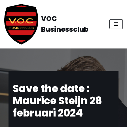
Ga
VOC
naar
Businessclub
de
inhoud
Save the date :
Maurice Steijn 28
februari 2024