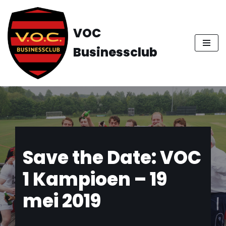
Ga
VOC
naar
Businessclub
de
inhoud
Save the Date: VOC
1 Kampioen – 19
mei 2019