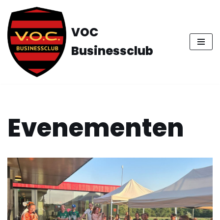
Ga
VOC
naar
Businessclub
de
inhoud
Evenementen