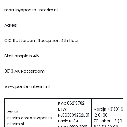
martijn@ponte-interim.nl
Adres:
CIC Rotterdam Reception 4th floor
Stationsplein 45
3013 AK Rotterdam
www.ponte-interim.nl
KVK: 86219782
BTW:
Martijn
+31(0) 6
Ponte
NL863899262B01
12 61 96
Interim contact
@ponte-
Bank: NL84
70
Gabor
+31(0)
interim.nl