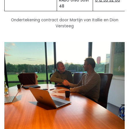
RABO 0190 3091
6 12 53 32 06
48
Ondertekening contract door Martijn van Itallie en Dion
Versteeg