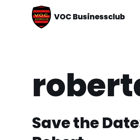
VOC Businessclub
Ga
naar
de
inhoud
rober
Save the Date