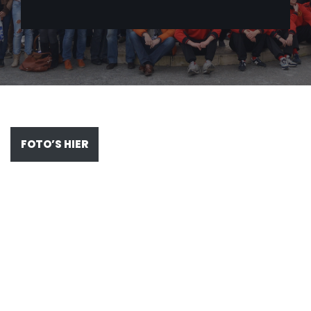
FOTO’S HIER