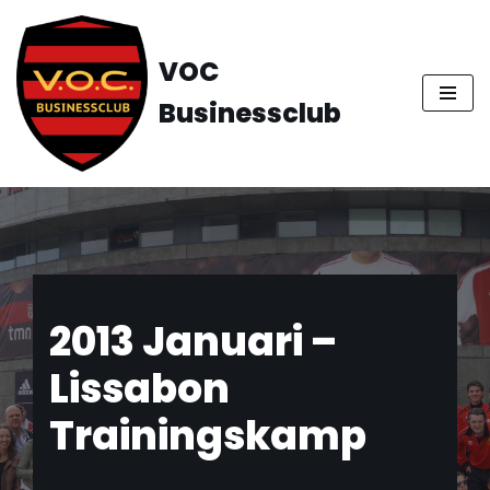
Ga
VOC
naar
Businessclub
de
inhoud
2013 Januari –
Lissabon
Trainingskamp